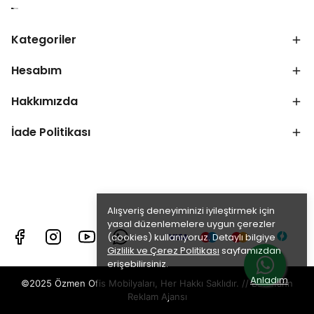
Kategoriler
Hesabım
Hakkımızda
İade Politikası
Alışveriş deneyiminizi iyileştirmek için
yasal düzenlemelere uygun çerezler
(cookies) kullanıyoruz. Detaylı bilgiye
Gizlilik ve Çerez Politikası
sayfamızdan
erişebilirsiniz.
Anladım
©2025 Özmen Ofis Mobilyaları, Her Hakkı Saklıdır. //
Batuhann
Reklam Ajansı